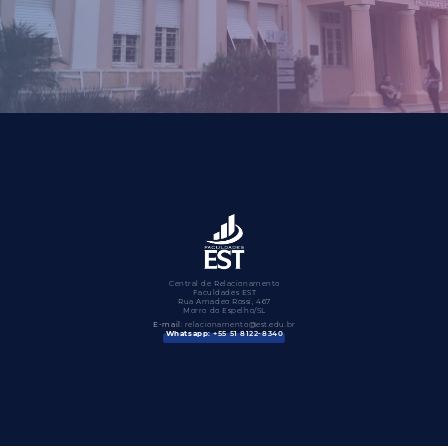
Central de Relacionamento
Faculdades EST
Rua Amadeo Rossi, 467
Morro do Espelho/SL
E-mail
: relacionamento@est.edu.br
Whatsapp:
+55 51 8122-8340